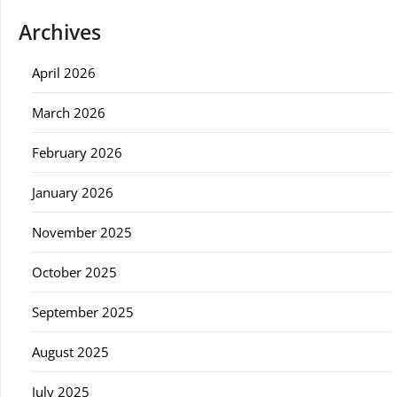
Archives
April 2026
March 2026
February 2026
January 2026
November 2025
October 2025
September 2025
August 2025
July 2025