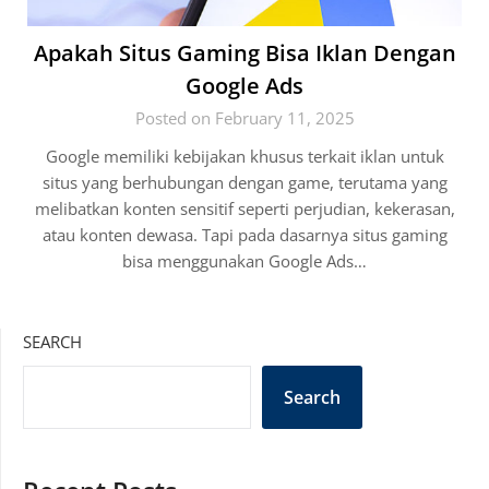
Apakah Situs Gaming Bisa Iklan Dengan
Google Ads
Posted on February 11, 2025
Google memiliki kebijakan khusus terkait iklan untuk
situs yang berhubungan dengan game, terutama yang
melibatkan konten sensitif seperti perjudian, kekerasan,
atau konten dewasa. Tapi pada dasarnya situs gaming
bisa menggunakan Google Ads…
SEARCH
Search