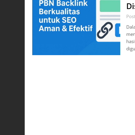
Di
Pos
Dala
menj
hasi
digu