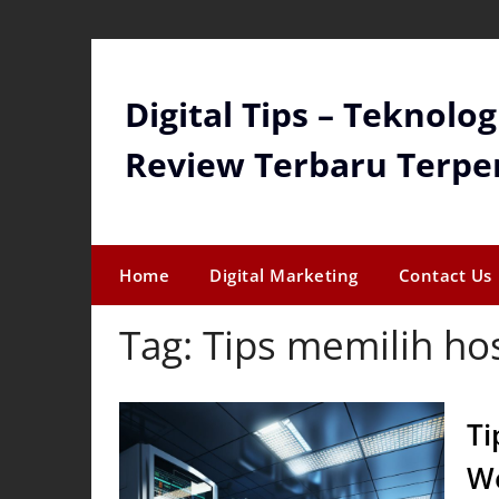
Skip
to
content
Digital Tips – Teknolo
Review Terbaru Terpe
Home
Digital Marketing
Contact Us
Tag:
Tips memilih ho
Ti
We