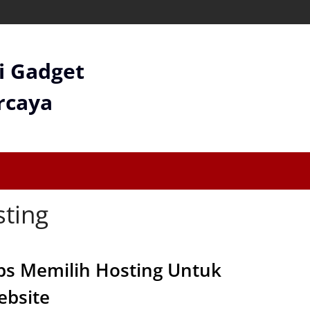
gi Gadget
rcaya
sting
ps Memilih Hosting Untuk
bsite