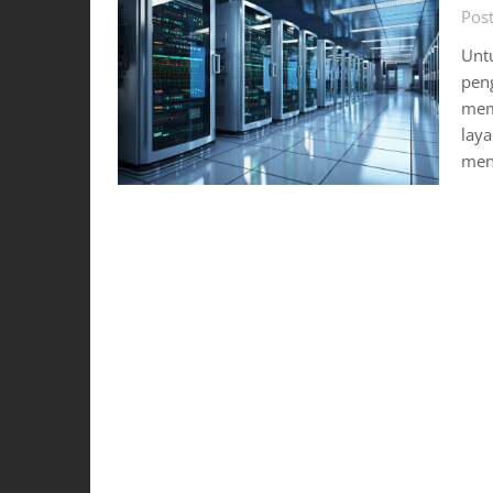
Pos
Unt
peng
memb
lay
men